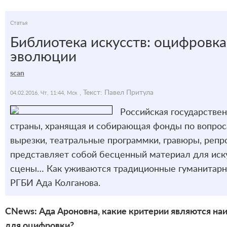
Статья
Библиотека искусств: оцифровк
эволюции
scan
, Текст: Павел Притула
04.02.2016, Чт, 11:44, Мск
Российская государствен
страны, хранящая и собирающая фонды по вопросам
вырезки, театральные программки, гравюры, репро
представляет собой бесценный материал для иску
сцены… Как уживаются традиционные гуманитарны
РГБИ Ада Колганова.
CNews: Ада Ароновна, какие критерии являются н
для оцифровки?