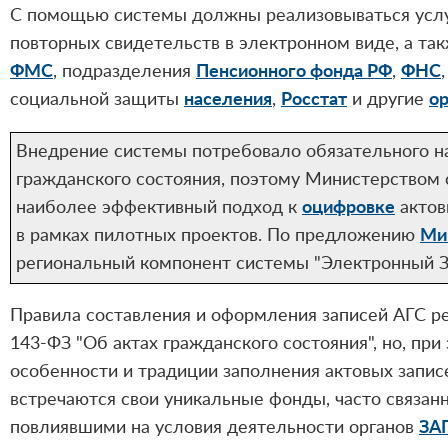
С помощью системы должны реализовываться услуг
повторных свидетельств в электронном виде, а та
ФМС
, подразделения
Пенсионного фонда РФ
,
ФНС
социальной защиты
населения
,
Росстат
и другие
ор
Внедрение системы потребовало обязательного н
гражданского состояния, поэтому Министерством
наиболее эффективный подход к
оцифровке
актовы
в рамках пилотных проектов. По предложению
Ми
региональный компонент системы "Электронный З
Правила составления и оформления записей АГС 
143-ФЗ "Об актах гражданского состояния", но, пр
особенности и традиции заполнения актовых запи
встречаются свои уникальные фонды, часто связа
повлиявшими на условия деятельности органов
ЗА