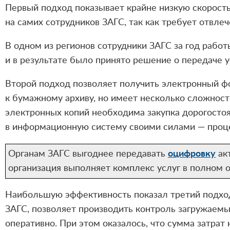
Первый подход показывает крайне низкую скорость
на самих сотрудников ЗАГС, так как требует отвле
В одном из регионов сотрудники ЗАГС за год работ
и в результате было принято решение о передаче 
Второй подход позволяет получить электронный ф
к бумажному архиву, но имеет несколько сложност
электронных копий необходима закупка дорогосто
в информационную систему своими силами — проце
Органам ЗАГС выгоднее передавать
оцифровку
акт
организация выполняет комплекс услуг в полном 
Наибольшую эффективность показал третий подход
ЗАГС, позволяет производить контроль загружаемы
оперативно. При этом оказалось, что сумма затрат